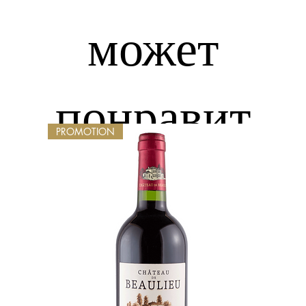
может
понравит
PROMOTION
ься...