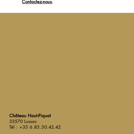
Contactez-nous
.
Château Haut-Piquat
33570 Lussac
Tél : +33 6.85.3
0.42.42