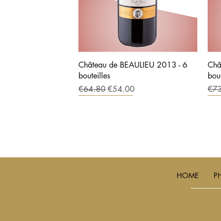
Château de BEAULIEU 2013 - 6
Châ
bouteilles
bout
Regular Price
Sale Price
Regu
€64.80
€54.00
€7
PROMOTION
PROMOTION
C
HOME
P