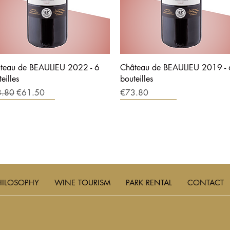
teau de BEAULIEU 2022 - 6
Château de BEAULIEU 2019 - 
eilles
bouteilles
lar Price
Sale Price
Price
3.80
€61.50
€73.80
OUP DE COEUR
PROMOTION
HILOSOPHY
WINE TOURISM
PARK RENTAL
CONTACT