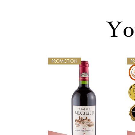
You
PROMOTION
P