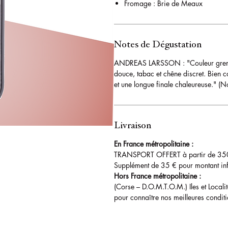
Fromage : Brie de Meaux
Notes de Dégustation
ANDREAS LARSSON : "Couleur grenat
douce, tabac et chêne discret. Bien co
et une longue finale chaleureuse." 
Livraison
En France métropolitaine :
TRANSPORT OFFERT à partir de 35
Supplément de 35 € pour montant i
Hors France métropolitaine :
(Corse – D.O.M.T.O.M.) Iles et Locali
pour connaître nos meilleures conditi