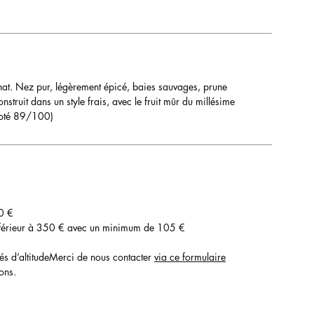
. Nez pur, légèrement épicé, baies sauvages, prune
nstruit dans un style frais, avec le fruit mûr du millésime
(Noté 89/100)
0 €
nférieur à 350 € avec un minimum de 105 €
tés d’altitudeMerci de nous contacter
via ce formulaire
ons.