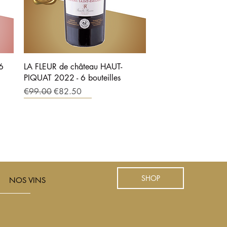
6
LA FLEUR de château HAUT-
PIQUAT 2022 - 6 bouteilles
Regular Price
Sale Price
€99.00
€82.50
SUR DEVIS
COUP DE COEUR
COUP DE COEUR
SHOP
NOS VINS